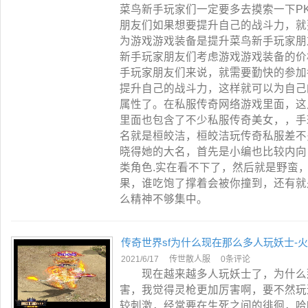
菜鸟新手玩家们一定要多去摸索一下P
朋友们如果想要提升自己的战斗力，就
为游戏游戏装备是提升菜鸟新手玩家朋
新手玩家朋友们考虑游戏游戏装备的价
手玩家朋友们来说，就需要勤快的参加
提升自己的战斗力，这样就可以为自己
属性了。在私服传奇网络游戏里面，这
里面也包含了不少私服传奇美女，，手
名就是桓皎洁，桓皎洁玩传奇私服差不
晓得她的大名，首先是小编也比较内向
类角色.实在看不下了，然后就是野蛮
果，谁吃饱了撑着会被你撞到，还有就
么精神不够集中。
传奇世界sf为什么现在那么多人玩妖士-
2021/6/17
传世散人服
0条评论
现在越来越多人玩妖士了，为什么那
害，我觉得灵枪更加厉害啊，要不然玩
较刺激，经常要在生死之间的徘徊，哈