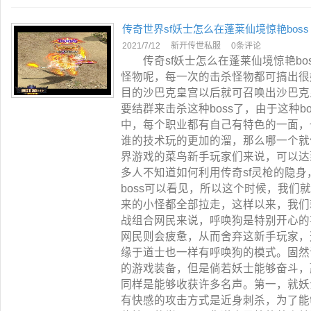
传奇世界sf妖士怎么在蓬莱仙境惊艳boss
2021/7/12
新开传世私服
0条评论
传奇sf妖士怎么在蓬莱仙境惊艳bo
怪物呢，每一次的击杀怪物都可搞出很
目的沙巴克皇宫以后就可召唤出沙巴克皇
要结群来击杀这种boss了，由于这种b
中，每个职业都有自己有特色的一面，
谁的技术玩的更加的溜，那么哪一个就
界游戏的菜鸟新手玩家们来说，可以达
多人不知道如何利用传奇sf灵枪的隐
boss可以看见，所以这个时候，我们
来的小怪都全部拉走，这样以来，我们
战组合网民来说，呼唤狗是特别开心的
网民则会疲惫，从而舍弃这新手玩家，
缘于道士也一样有呼唤狗的模式。固然
的游戏装备，但是倘若妖士能够奋斗，
同样是能够收获许多名声。第一，就妖
有快感的攻击方式是近身刺杀，为了能