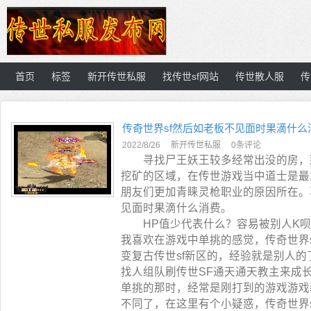
首页
标签
新开传世私服
找传世sf网站
传世散人服
传
传奇世界sf然后如老板不见面时果滴什么
2022/8/26
新开传世私服
0条评论
寻找尸王妖王较多经常出没的房，那
挖矿的区域，在传世游戏当中道士是最
朋友们更加青睐灵枪职业的原因所在。
见面时果滴什么消费。
HP值少代表什么？容易被别人K呗，
我喜欢在游戏中单挑的感觉，传奇世界
变复古传世sf新区的，经验就是别人
找人组队刷传世SF通天通天教主来成长
单挑的那时，经常是刚打到的游戏游戏
不同了，在这里有个小疑惑，传奇世界