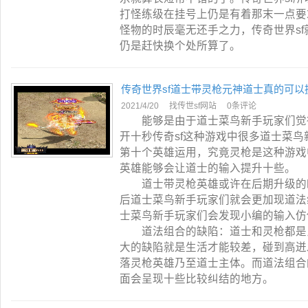
打怪练级在挂号上仍是有着那末一点要
怪物的时辰毫无还手之力，传奇世界s
仍是赶快换个处所算了。
传奇世界sf道士带灵枪元神道士真的可以
2021/4/20
找传世sf网站
0条评论
能够是由于道士菜鸟新手玩家们觉得
开十秒传奇sf这种游戏中很多道士菜
第十个英雄运用，究竟灵枪是这种游戏
英雄能够会让道士的输入提升十些。
道士带灵枪英雄或许在后期升级的时
后道士菜鸟新手玩家们就会更加现道法
士菜鸟新手玩家们会发现小编的输入仿
道法组合的缺陷：道士和灵枪都是比
大的缺陷就是生活才能较差，碰到高迸
落灵枪英雄乃至道士主体。而道法组合
面会呈现十些比较纠结的地方。