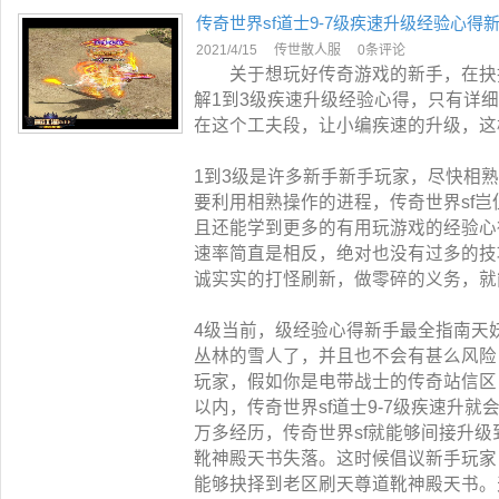
传奇世界sf道士9-7级疾速升级经验心得
2021/4/15
传世散人服
0条评论
关于想玩好传奇游戏的新手，在抉择
解1到3级疾速升级经验心得，只有详
在这个工夫段，让小编疾速的升级，这
1到3级是许多新手新手玩家，尽快相
要利用相熟操作的进程，传奇世界sf岂
且还能学到更多的有用玩游戏的经验心
速率简直是相反，绝对也没有过多的技
诚实实的打怪刷新，做零碎的义务，就
4级当前，级经验心得新手最全指南天
丛林的雪人了，并且也不会有甚么风险
玩家，假如你是电带战士的传奇站信区
以内，传奇世界sf道士9-7级疾速升
万多经历，传奇世界sf就能够间接升级
靴神殿天书失落。这时候倡议新手玩家
能够抉择到老区刷天尊道靴神殿天书。