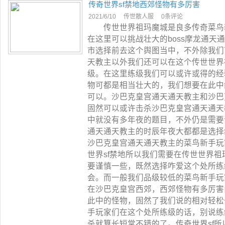
传奇世界sf禁地西郊怪物有多厉害
2021/6/10
传世散人服
0条评论
传世世界祖玛魔城是良多传奇菜鸟新
在这里可以挑战壮大的boss摩龙通天
市选择前去这个舆图当中，不外除我们
天教主以外我们还可以在这个传世世界
级。在这里练级我们可以或许或得的经
物可都是相当壮大的，我们想要在此中
可以。沙巴克皇宫通天通天教主和沙巴
固然可以或许击杀沙巴克皇宫通天通天
中就没有多年夜的题目，不外仍是需要
通天通天教主的时辰年夜大都都是选择
沙巴克皇宫通天通天教主的菜鸟新手玩
世界sf禁地所以我们需要在传世世界
要谨慎一些，既然选择咋爱这个处所练
会。而一般我们品级较低的菜鸟新手玩
在沙巴克皇宫西郊，西郊怪物有多厉害
此中的怪物，固然了我们说的相对轻松
手玩家们在这个处所练级的话，别说练
杀就算长短常不错的了。传奇世界sf