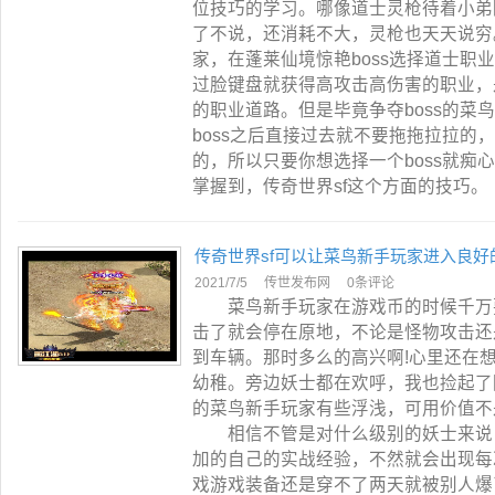
位技巧的学习。哪像道士灵枪待着小弟
了不说，还消耗不大，灵枪也天天说穷
家，在蓬莱仙境惊艳boss选择道士职
过脸键盘就获得高攻击高伤害的职业，
的职业道路。但是毕竟争夺boss的菜
boss之后直接过去就不要拖拖拉拉的
的，所以只要你想选择一个boss就痴
掌握到，传奇世界sf这个方面的技巧。
传奇世界sf可以让菜鸟新手玩家进入良好
2021/7/5
传世发布网
0条评论
菜鸟新手玩家在游戏币的时候千万要
击了就会停在原地，不论是怪物攻击还
到车辆。那时多么的高兴啊!心里还在
幼稚。旁边妖士都在欢呼，我也捡起了
的菜鸟新手玩家有些浮浅，可用价值不
相信不管是对什么级别的妖士来说，
加的自己的实战经验，不然就会出现每
戏游戏装备还是穿不了两天就被别人爆