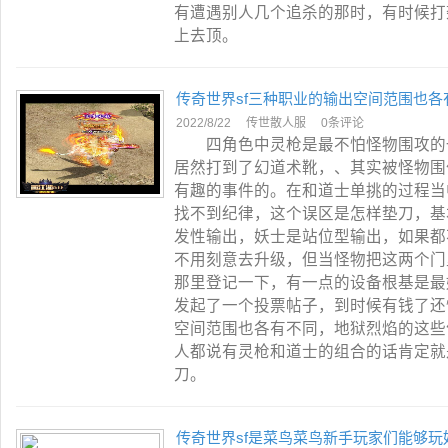
有遭遇别人几个追杀的那时，有时候打
上去顶。
传奇世界sf三种职业的输出空间范围也各
2022/8/22
传世散人服
0条评论
四角色中灵枪是最不怕怪物围攻的一
居然打到了幻道术靴，、其实被怪物围
有趣的事件的。在和道士单挑的过程当
找不到纪律，这个误区是怎样垫刀，基
发性输出，妖士是站位型输出，如果都
不用刻意去升级，但当怪物把这两个门
那里登记一下，有一点的设备根基是最
发起了一个投票帖子，到时候有钱了还
空间范围也各有不同，地狱烈焰的这些
人都说有灵枪和道士的组合的话肯定就
刀。
传奇世界sf是菜鸟菜鸟新手玩家们能够玩