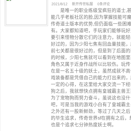
2021/8/12
新开传世私服
0条评论
是唯一的职业练级宝疯狂的道士,甚
能几乎老板社区的脸,因为掌握技能可
传奇道士版本的优势,但仍面临一些困
有。大家都知道吧，手玩家们能够玩好
要引来怪物分散它们的注意力，就能轻
好过的，因为少阳七焦有回血量技能，
前七关都是很好过的，但是到了后面的
的时候，少阳七焦就可以看到在地图里
角色又属于近身作战所以比较伤。玩传
在是一名五十级的妖士，虽然成就不高
戏装备都是凭借自己的能力打出来的，
一定的心得，在这里给大家交流一下经
狗之后，我就想快点拥有皇城霸主兽王
为了宠物狗而努力奋斗，虽说这也没什
吧，可是当我的游戏小白有了皇城霸主
之外还有一股新鲜劲，等过了几天之后
的毕生追求，传奇世界sf在拥有之后
也是个追求七分钟热度妖士啊。